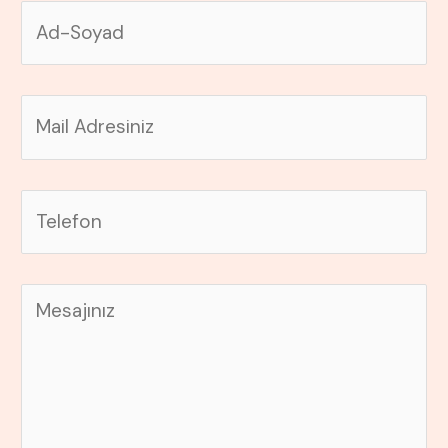
A
d
-
E
S
-
o
m
y
T
a
a
e
i
d
l
l
*
M
e
*
e
f
s
o
a
n
j
*