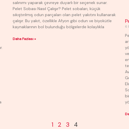
salınımı yaparak çevreye duyarlı bir seçenek sunar.
Pelet Sobası Nasıl Çalışır? Pelet sobaları, küçük
sıkıştırılmış odun parçaları olan pelet yakıtını kullanarak
P
çalışır. Bu yakıt, özellikle Afyon gibi odun ve biyokütle
kaynaklarının bol bulunduğu bölgelerde kolaylıkla
6 
Pe
Daha Fazlası »
ar
r.
yö
ve
en
te
Av
Ge
l
Ek
S
bi
a
y
Da
1
2
3
4