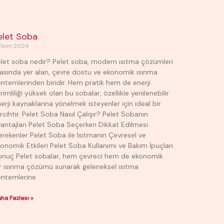
elet Soba
Ekim 2024
let soba nedir? Pelet soba, modern ısıtma çözümleri
asında yer alan, çevre dostu ve ekonomik ısınma
ntemlerinden biridir. Hem pratik hem de enerji
rimliliği yüksek olan bu sobalar, özellikle yenilenebilir
erji kaynaklarına yönelmek isteyenler için ideal bir
rcihtir. Pelet Soba Nasıl Çalışır? Pelet Sobanın
antajları Pelet Soba Seçerken Dikkat Edilmesi
rekenler Pelet Soba ile Isıtmanın Çevresel ve
onomik Etkileri Pelet Soba Kullanımı ve Bakım İpuçları
onuç Pelet sobalar, hem çevreci hem de ekonomik
r ısınma çözümü sunarak geleneksel ısıtma
öntemlerine
ha Fazlası »