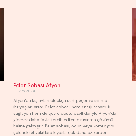
P
P
P
P
a
a
a
a
g
g
g
g
e
e
e
e
Pelet Sobası Afyon
6 Ekim 2024
Afyon’da kış ayları oldukça sert geçer ve ısınma
ihtiyaçları artar. Pelet sobası, hem enerji tasarrufu
sağlayan hem de çevre dostu özellikleriyle Afyon’da
giderek daha fazla tercih edilen bir ısınma çözümü
haline gelmiştir. Pelet sobası, odun veya kömür gibi
geleneksel yakıtlara kıyasla çok daha az karbon